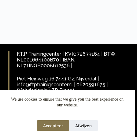
F.T.P Trainingcenter | KVK: 72639164 | BTW:
NL001664100B70 | IBAN:
NL71INGB0008612536 |
Piet Heinweg 16 7441 GZ Nijverdal |
info@ftptrainigncenter.nl | 0620591675 |
Webdesign by ZP Planet
We use cookies to ensure that we give you the best experience on
our website.
Algemene voorwaarden
Accepteer
Afwijzen