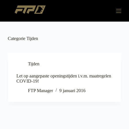
G
a
n
a
a
r
d
Categorie
Tijden
e
i
n
h
o
Tijden
u
d
Let op aangepaste openingstijden i.v.m. maatregelen
COVID-19!
FTP Manager
9 januari 2016